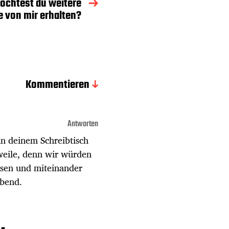
öchtest du weitere
e von mir erhalten?
Kommentieren
Antworten
an deinem Schreibtisch
weile, denn wir würden
üssen und miteinander
abend.