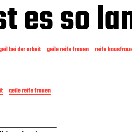
st es so la
geil bei der arbeit
geile reife frauen
reife hausfrau
it
geile reife frauen