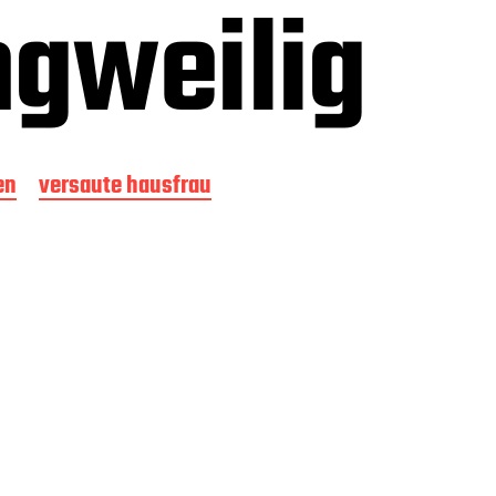
ngweilig
en
versaute hausfrau