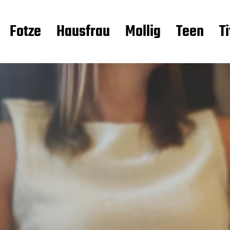
Fotze
Hausfrau
Mollig
Teen
T